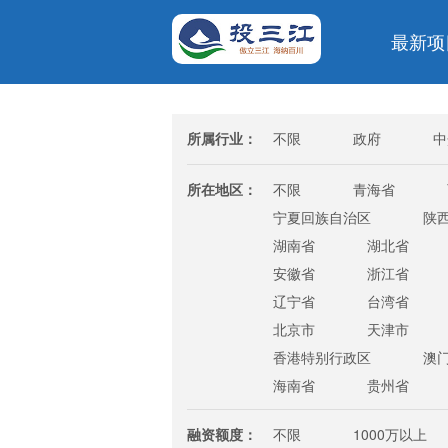
最新项
所属行业：
不限
政府
中
金融/投资/证券
银行
所在地区：
不限
青海省
宁夏回族自治区
陕
湖南省
湖北省
安徽省
浙江省
辽宁省
台湾省
北京市
天津市
香港特别行政区
澳
海南省
贵州省
融资额度：
不限
1000万以上