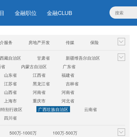
目
金融职位
金融CLUB
介服务
房地产开发
传媒
保险
电子商务/互联网
其他行业
西藏自治区
甘肃省
新疆维吾尔自治区
西省
内蒙古自治区
广东省
山东省
江西省
福建省
江苏省
黑龙江省
吉林省
山西省
河南省
河南省
上海市
重庆市
河北省
门特别行政区
广西壮族自治区
云南省
四川省
500万-1000万
100万-500万