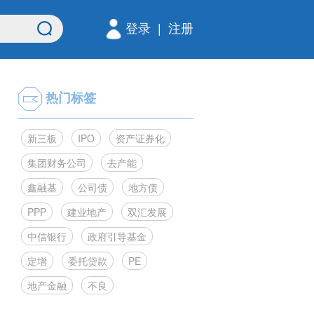
登录
|
注册
热门标签
新三板
IPO
资产证券化
集团财务公司
去产能
鑫融基
公司债
地方债
PPP
建业地产
双汇发展
中信银行
政府引导基金
定增
委托贷款
PE
地产金融
不良