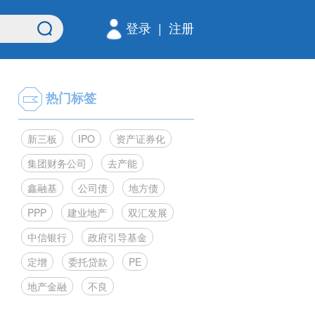
登录
|
注册
热门标签
新三板
IPO
资产证券化
集团财务公司
去产能
鑫融基
公司债
地方债
PPP
建业地产
双汇发展
中信银行
政府引导基金
定增
委托贷款
PE
地产金融
不良