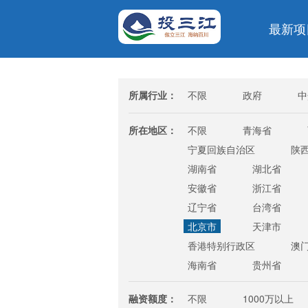
最新项
所属行业：
不限
政府
中
金融/投资/证券
银行
所在地区：
不限
青海省
宁夏回族自治区
陕
湖南省
湖北省
安徽省
浙江省
辽宁省
台湾省
北京市
天津市
香港特别行政区
澳
海南省
贵州省
融资额度：
不限
1000万以上