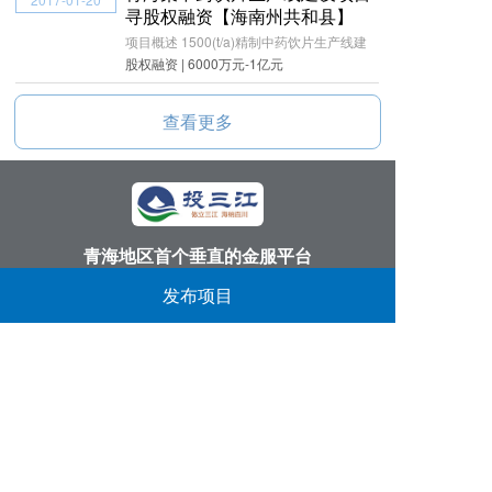
寻股权融资【海南州共和县】
项目概述 1500(t/a)精制中药饮片生产线建
股权融资 | 6000万元-1亿元
查看更多
青海地区首个垂直的金服平台
丨
丨
丨
发布项目
投三江首页
关于我们
找项目
找资金
反馈意见：
913166051@qq.com
服务电话：
0971-6111986
公司地址：
西宁市黄河路14号第三产业服务中心
​备案信息：
青ICP备15000041号-4
青海观堂网络科技有限公司 版权所有