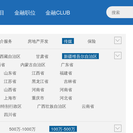
目
金融职位
金融CLUB
介服务
房地产开发
传媒
保险
电子商务/互联网
其他行业
西藏自治区
甘肃省
新疆维吾尔自治区
西省
内蒙古自治区
广东省
山东省
江西省
福建省
江苏省
黑龙江省
吉林省
山西省
河南省
河南省
上海市
重庆市
河北省
门特别行政区
广西壮族自治区
云南省
四川省
500万-1000万
100万-500万