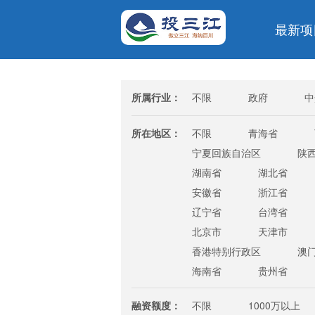
最新项
所属行业：
不限
政府
中
金融/投资/证券
银行
所在地区：
不限
青海省
宁夏回族自治区
陕
湖南省
湖北省
安徽省
浙江省
辽宁省
台湾省
北京市
天津市
香港特别行政区
澳
海南省
贵州省
融资额度：
不限
1000万以上