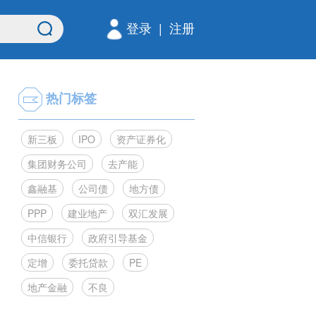
登录
|
注册
热门标签
新三板
IPO
资产证券化
集团财务公司
去产能
鑫融基
公司债
地方债
PPP
建业地产
双汇发展
中信银行
政府引导基金
定增
委托贷款
PE
地产金融
不良