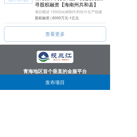
寻股权融资【海南州共和县】
项目概述 1500(t/a)精制中药饮片生产线建
股权融资 | 6000万元-1亿元
查看更多
青海地区首个垂直的金服平台
丨
丨
丨
发布项目
投三江首页
关于我们
找项目
找资金
反馈意见：
913166051@qq.com
服务电话：
0971-6111986
公司地址：
西宁市黄河路14号第三产业服务中心
​备案信息：
青ICP备15000041号-4
青海观堂网络科技有限公司 版权所有