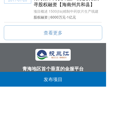
寻股权融资【海南州共和县】
项目概述 1500(t/a)精制中药饮片生产线建
股权融资 | 6000万元-1亿元
查看更多
青海地区首个垂直的金服平台
丨
丨
丨
发布项目
投三江首页
关于我们
找项目
找资金
反馈意见：
913166051@qq.com
服务电话：
0971-6111986
公司地址：
西宁市黄河路14号第三产业服务中心
​备案信息：
青ICP备15000041号-4
青海观堂网络科技有限公司 版权所有