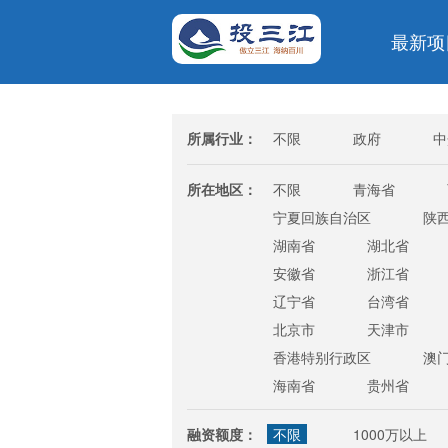
最新项
所属行业：
不限
政府
中
金融/投资/证券
银行
所在地区：
不限
青海省
宁夏回族自治区
陕
湖南省
湖北省
安徽省
浙江省
辽宁省
台湾省
北京市
天津市
香港特别行政区
澳
海南省
贵州省
融资额度：
不限
1000万以上