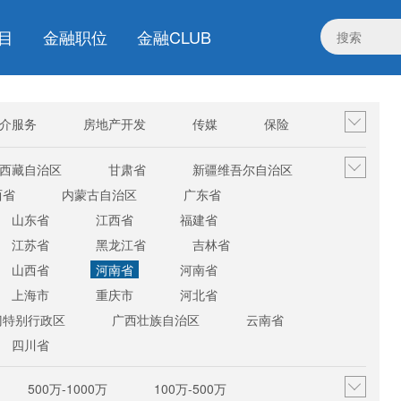
目
金融职位
金融CLUB
介服务
房地产开发
传媒
保险
电子商务/互联网
其他行业
西藏自治区
甘肃省
新疆维吾尔自治区
西省
内蒙古自治区
广东省
山东省
江西省
福建省
江苏省
黑龙江省
吉林省
山西省
河南省
河南省
上海市
重庆市
河北省
门特别行政区
广西壮族自治区
云南省
四川省
500万-1000万
100万-500万