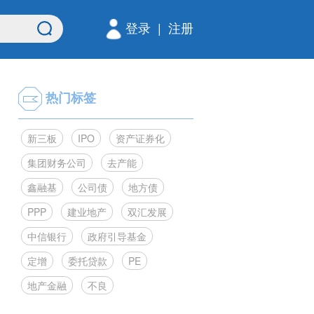
登录
|
注册
热门标签
新三板
IPO
资产证券化
集团财务公司
去产能
鑫融基
公司债
地方债
PPP
建业地产
双汇发展
中信银行
政府引导基金
定增
委托贷款
PE
地产金融
不良