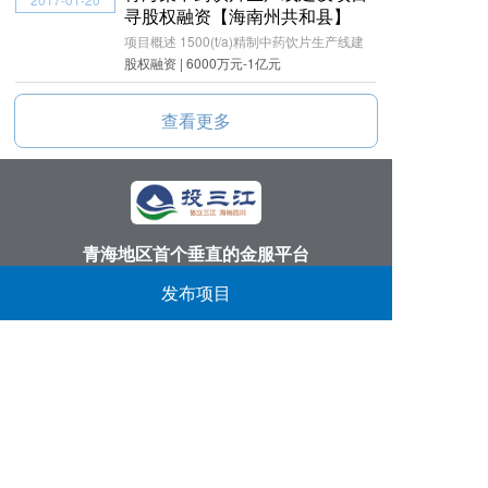
寻股权融资【海南州共和县】
项目概述 1500(t/a)精制中药饮片生产线建
股权融资 | 6000万元-1亿元
查看更多
青海地区首个垂直的金服平台
丨
丨
丨
发布项目
投三江首页
关于我们
找项目
找资金
反馈意见：
913166051@qq.com
服务电话：
0971-6111986
公司地址：
西宁市黄河路14号第三产业服务中心
​备案信息：
青ICP备15000041号-4
青海观堂网络科技有限公司 版权所有