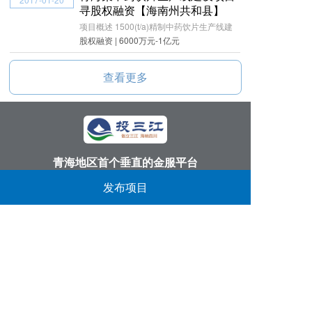
寻股权融资【海南州共和县】
项目概述 1500(t/a)精制中药饮片生产线建
股权融资 | 6000万元-1亿元
查看更多
青海地区首个垂直的金服平台
丨
丨
丨
发布项目
投三江首页
关于我们
找项目
找资金
反馈意见：
913166051@qq.com
服务电话：
0971-6111986
公司地址：
西宁市黄河路14号第三产业服务中心
​备案信息：
青ICP备15000041号-4
青海观堂网络科技有限公司 版权所有